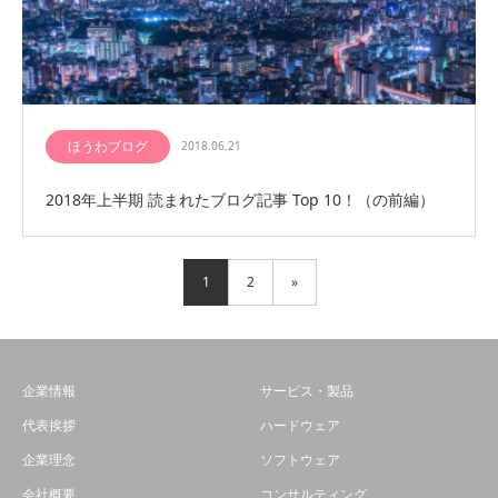
ほうわブログ
2018.06.21
2018年上半期 読まれたブログ記事 Top 10！（の前編）
1
2
»
企業情報
サービス・製品
代表挨拶
ハードウェア
企業理念
ソフトウェア
会社概要
コンサルティング