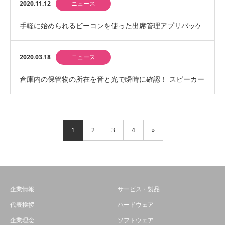
2020.11.12
ニュース
手軽に始められるビーコンを使った出席管理アプリパッケ
ージ「BLEADだョ！全員集合」を販売開始
2020.03.18
ニュース
倉庫内の保管物の所在を音と光で瞬時に確認！ スピーカー
とLEDライト内蔵ビーコン「BLEAD®-SL…
1
2
3
4
»
企業情報
サービス・製品
代表挨拶
ハードウェア
企業理念
ソフトウェア