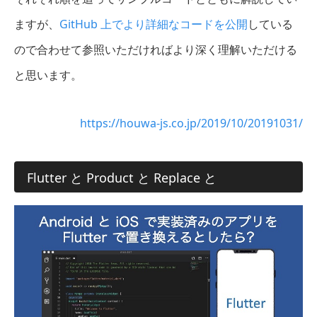
ますが、
GitHub 上でより詳細なコードを公開
している
ので合わせて参照いただければより深く理解いただける
と思います。
https://houwa-js.co.jp/2019/10/20191031/
Flutter と Product と Replace と