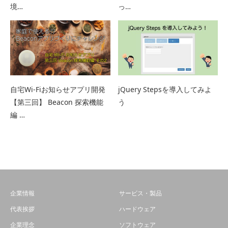
境…
っ…
自宅Wi-Fiお知らせアプリ開発
jQuery Stepsを導入してみよ
【第三回】 Beacon 探索機能
う
編 …
企業情報
サービス・製品
代表挨拶
ハードウェア
企業理念
ソフトウェア