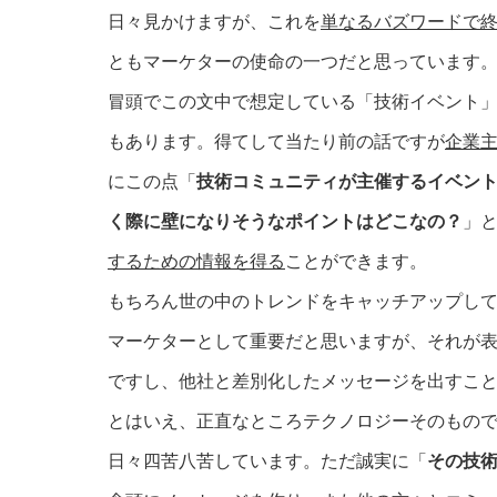
日々見かけますが、これを
単なるバズワードで
ともマーケターの使命の一つだと思っています
冒頭でこの文中で想定している「技術イベント
もあります。得てして当たり前の話ですが
企業
にこの点「
技術コミュニティが主催するイベン
く際に壁になりそうなポイントはどこなの？
」
するための情報を得る
ことができます。
もちろん世の中のトレンドをキャッチアップし
マーケターとして重要だと思いますが、それが表
ですし、他社と差別化したメッセージを出すこ
とはいえ、正直なところテクノロジーそのもの
日々四苦八苦しています。ただ誠実に「
その技