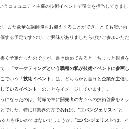
いうコミュニティ主催の技術イベントで司会を担当してきまし
が、また豪華な講師陣をお迎えすることができ、とても濃い内
開催する予定ですので、ご興味がありましたらぜひご参加いた
を書く予定だったのですが、書き始めてみると「ちょっと視点
して、「
マーケティングという職種の私が技術イベントに参画
ここでいう「
技術イベント
」は、どちらかと言うと企業が主催
催しているイベント
」のことをイメージしています）。
ようになったのは、前職で主に開発者の方々への技術啓蒙をミ
とでした。特にIT業界の方であれば、”
エバンジェリスト
“と
ある方も多いのではないでしょうか。”
エバンジェリスト
“は、イ