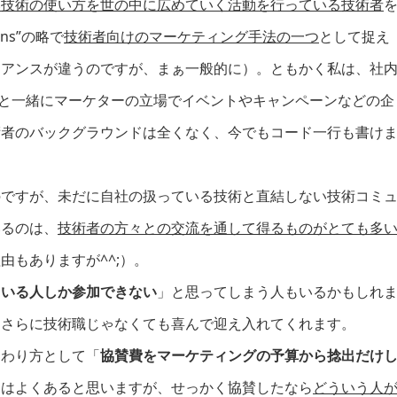
い技術の使い方を世の中に広めていく活動を行っている技術者
ions”の略で
技術者向けのマーケティング手法の一つ
として捉え
ュアンスが違うのですが、まぁ一般的に）。ともかく私は、社
々と一緒にマーケターの立場でイベントやキャンペーンなどの企
術者のバックグラウンドは全くなく、今でもコード一行も書け
。
のですが、未だに自社の扱っている技術と直結しない技術コミ
いるのは、
技術者の方々との交流を通して得るものがとても多
もありますが^^;）。
ている人しか参加できない
」と思ってしまう人もいるかもしれ
、さらに技術職じゃなくても喜んで迎え入れてくれます。
関わり方として「
協賛費をマーケティングの予算から捻出だけ
スはよくあると思いますが、せっかく協賛したなら
どういう人