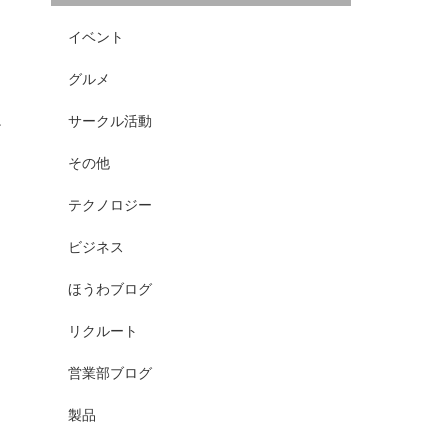
イベント
グルメ
サークル活動
だ
その他
を
テクノロジー
し
ビジネス
し
ほうわブログ
リクルート
ッ
営業部ブログ
製品