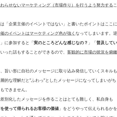
終わらせないマーケティング（市場作り）を行うよう努力する
。
」は「企業主催のイベントではない」と書いたポイントはここ
主催のイベントはマーケティング色が強く
なってしまいます。
ト
」に参加すると「
実のところどんな感じなの？
」「
普及して
といった話もすることができるので、
客観的に市場の状況を俯
て、旨い形に自社のメッセージに取り込み発信していくスキル
層的な理解だと”ふわっ”としたメッセージになってしまいがち
ともできません。
で差別化したメッセージを作ることはとても難しく、私自身も
術を使って得られるお客様の価値
」をどうやって伝えられるか