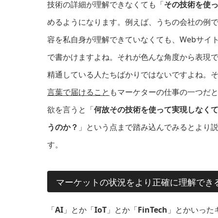
技術の詳細が理解できなくても「
その技術を使
めるようになります。例えば、うちの会社の例でい
容を私自身が理解できていなくても、Webサイ
で書かけますよね。それが色んな角度から表現
精通している人たちばかりではないですよね。
言葉で届けること
もマーケターの仕事の一つだ
欲を言うと「
何故その技術を使って実現しなく
うのか？
」という点まで踏み込んでみるとより
す。
マーケットの状況をより正確に理解でき
「
AI
」とか「
IoT
」とか「
FinTech
」とかいった