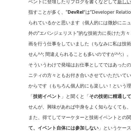
ベントに登壇したりブログを書くなどして
新し
指すことが多く、”
DevRel
“は”Developer Relat
られているかと思います（個人的には微妙にニ
外の”エバンジェリスト”的な技術力に長けた方
画を行う仕事をしていました（ちなみに私は技
せん^^; 間違えられることも多いのですが^^;）
そういうわけで発端はお仕事としてではあった
ニティの方々ともお付き合いさせていただいて
からです（もちろん個人的にも楽しい！という理由
「
技術イベント
」と聞くと「
その技術に精通し
せんが、興味があれば中身をよく知らなくても
また、得てしてマーケターと技術イベントとの
て、イベント自体には参加しない
」というケー