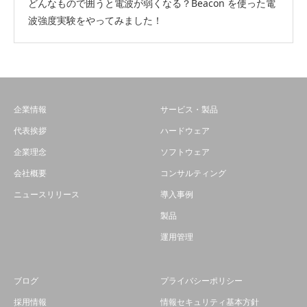
どんなもので囲うと電波が弱くなる？Beacon を使った電
波強度実験をやってみました！
企業情報
サービス・製品
代表挨拶
ハードウェア
企業理念
ソフトウェア
会社概要
コンサルティング
ニュースリリース
導入事例
製品
運用管理
ブログ
プライバシーポリシー
採用情報
情報セキュリティ基本方針