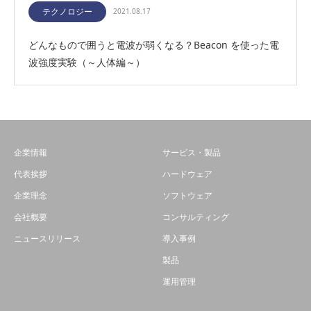
テクノロジー
2021.08.17
どんなもので囲うと電波が弱くなる？Beacon を使った電
波強度実験（～人体編～）
企業情報
サービス・製品
代表挨拶
ハードウェア
企業理念
ソフトウェア
会社概要
コンサルティング
ニュースリリース
導入事例
製品
運用管理