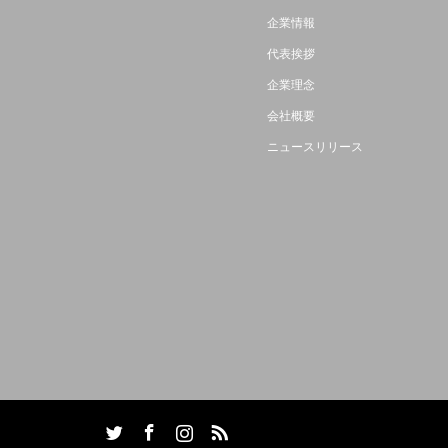
企業情報
代表挨拶
企業理念
会社概要
ニュースリリース
agram
RSS