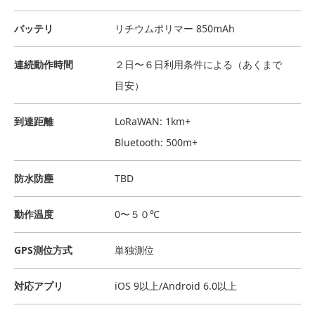
バッテリ
リチウムポリマー 850mAh
連続動作時間
２日〜６日利用条件による（あくまで
目安）
到達距離
LoRaWAN: 1km+
Bluetooth: 500m+
防水防塵
TBD
動作温度
0〜５０℃
GPS測位方式
単独測位
対応アプリ
iOS 9以上/Android 6.0以上