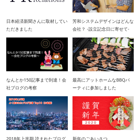
日本経済新聞さんに取材してい
芳和システムデザインはどんな
ただきました
会社？ -設立記念日に寄せて-
なんとか150記事まで到達！会
最高にアットホームなBBQパ
社ブログの考察
ーティに参加しました
2018年上半期 読まれたブログ
新年のごあいさつ