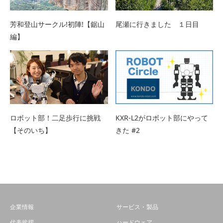
芳和登山サークル!初陣!【鋸山
尾瀬に行きました １日目
編】
ロボット部！二足歩行に挑戦
KXR-L2がロボット部にやって
【そのいち】
きた #2
企業情報
サービス・製品
代表挨拶
ハードウェア