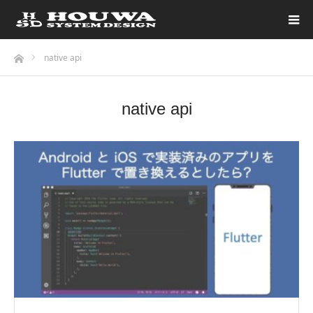
ホーム
native api
native api